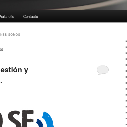
Portafolio
Contacto
ENES SOMOS
os.
estión y
.