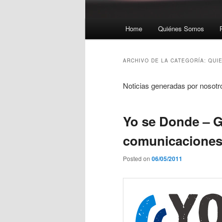
Menú principal
Home
Quiénes Somos
Ir al contenido principal
Ir al contenido secundario
ARCHIVO DE LA CATEGORÍA:
QUI
Noticias generadas por nosotr
Yo se Donde – G
comunicaciones
Posted on
06/05/2011