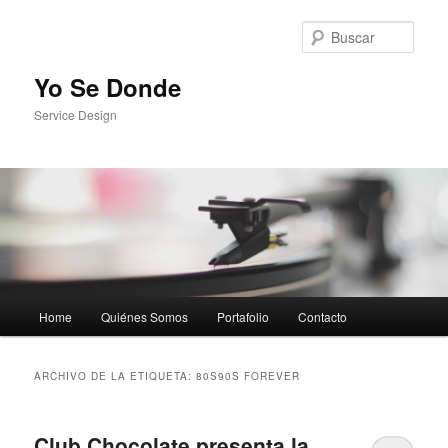
Busc
Yo Se Donde
Service Design
Menú principal
Home
Quiénes Somos
Portafolio
Contacto
Ir al contenido principal
Ir al contenido secundario
ARCHIVO DE LA ETIQUETA:
80S90S FOREVER
Club Chocolate presenta la