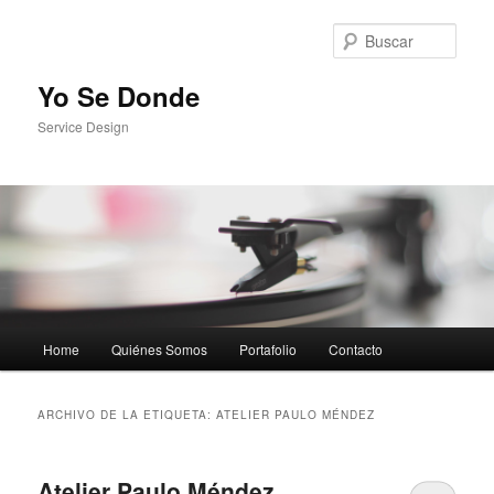
Busc
Yo Se Donde
Service Design
Menú principal
Home
Quiénes Somos
Portafolio
Contacto
Ir al contenido principal
Ir al contenido secundario
ARCHIVO DE LA ETIQUETA:
ATELIER PAULO MÉNDEZ
Atelier Paulo Méndez