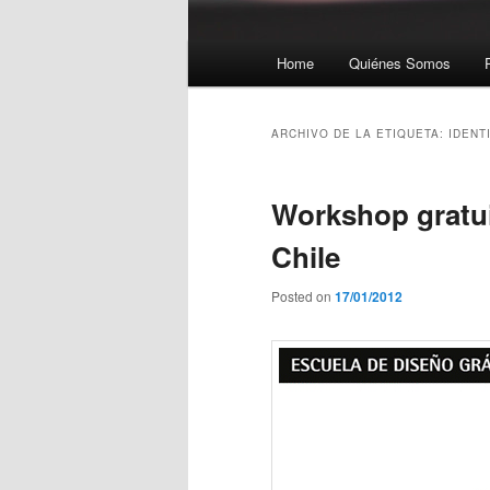
Menú principal
Home
Quiénes Somos
Ir al contenido principal
Ir al contenido secundario
ARCHIVO DE LA ETIQUETA:
IDENT
Workshop gratui
Chile
Posted on
17/01/2012