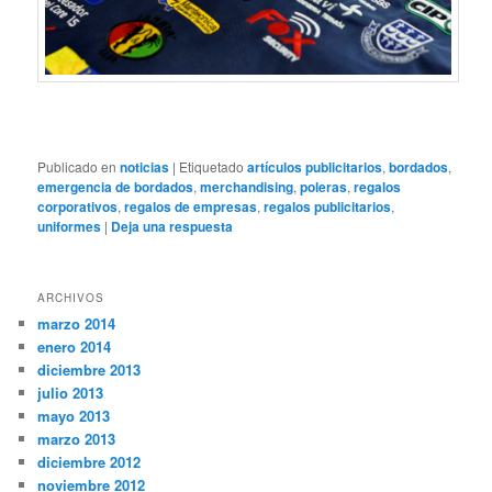
Publicado en
noticias
|
Etiquetado
artículos publicitarios
,
bordados
,
emergencia de bordados
,
merchandising
,
poleras
,
regalos
corporativos
,
regalos de empresas
,
regalos publicitarios
,
uniformes
|
Deja una respuesta
ARCHIVOS
marzo 2014
enero 2014
diciembre 2013
julio 2013
mayo 2013
marzo 2013
diciembre 2012
noviembre 2012