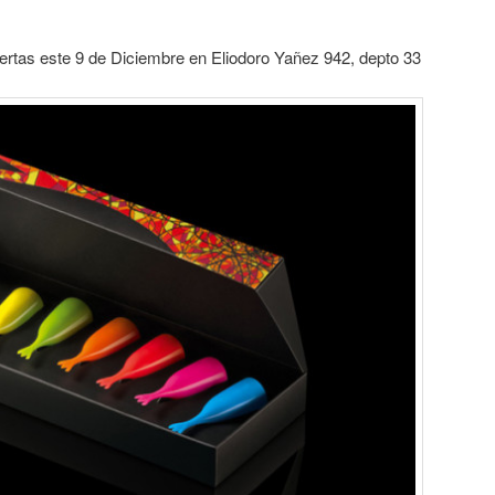
ertas este 9 de Diciembre en Eliodoro Yañez 942, depto 33