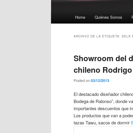
Menú principal
Home
Quiénes Somos
Ir al contenido principal
Ir al contenido secundario
ARCHIVO DE LA ETIQUETA:
SELK´
Showroom del d
chileno Rodrigo
Posted on
03/12/2013
El destacado diseñador chile
Bodega de Ralonso”, donde van
importantes descuentos que in
Los productos que van a poder
tazas Tawu, sacos de dormir