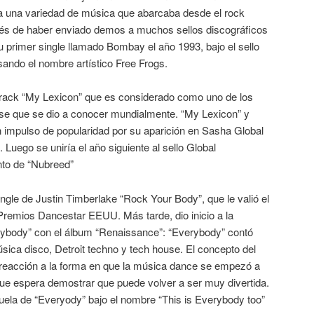
a una variedad de música que abarcaba desde el rock
és de haber enviado demos a muchos sellos discográficos
 primer single llamado Bombay el año 1993, bajo el sello
ando el nombre artístico Free Frogs.
track “My Lexicon” que es considerado como uno de los
use que se dio a conocer mundialmente. “My Lexicon” y
 impulso de popularidad por su aparición en Sasha Global
Luego se uniría el año siguiente al sello Global
nto de “Nubreed”
ngle de Justin Timberlake “Rock Your Body”, que le valió el
Premios Dancestar EEUU. Más tarde, dio inicio a la
rybody” con el álbum “Renaissance”: “Everybody” contó
ica disco, Detroit techno y tech house. El concepto del
reacción a la forma en que la música dance se empezó a
ue espera demostrar que puede volver a ser muy divertida.
cuela de “Everyody” bajo el nombre “This is Everybody too”