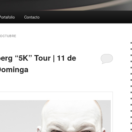
Portafolio
Contacto
 OCTUBRE
erg “5K” Tour | 11 de
 Dominga