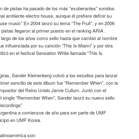
ión de pistas ha pasado de los más “exuberantes” sonidos
nal ambiente electro house, aunque él prefiere definir su
se music” En 2004 lanzó su tema “The Fruit”, y en 2006
pistas llegaron al primer puesto en el ranking ARIA .
largo de los años como sello hasta que cambió al nombre
e influenciada por su canción “This Is Miami” y por otra
ilizó en el festival Sensation White llamada “This Is
ras, Sander Kleinenberg volvió a los estudios para lanzar
primer sencillo de este álbum fue “Remember When”, con la
ompositor del Reino Unido Jamie Cullum. Junto con el
el single “Remember When”, Sander lanzó su nuevo sello
Recordings”
Argentina a comienzos de año para ser parte de UMF
ticipó en UMF Korea.
Latinoamérica son: