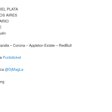
 DEL PLATA
NOS AIRES
SARIO
E
quén
landia – Corona – Appleton Estate – RedBull
ma
Puntoticket
ica
@DjMagLa
erg