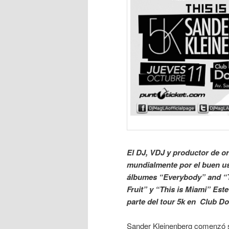
El DJ, VDJ y productor de o
mundialmente por el buen us
álbumes “Everybody” and “T
Fruit” y “This is Miami” Est
parte del tour 5k en Club D
Sander Kleinenberg comenzó su 