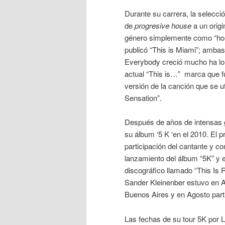
Durante su carrera, la selecc
de
progresive house
a un origi
género simplemente como “hou
publicó “This is Miami”; ambas 
Everybody creció mucho ha lo 
actual “This is…” marca que fu
versión de la canción que se ut
Sensation”.
Después de años de intensas gi
su álbum ‘5 K ‘en el 2010. El 
participación del cantante y c
lanzamiento del álbum “5K” y 
discográfico llamado “This Is 
Sander Kleinenber estuvo en 
Buenos Aires y en Agosto par
Las fechas de su tour 5K por 