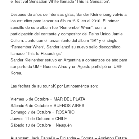
el festival Sensation White llamada “This Is Sensation”.
Después de años de intensas giras, Sander Kleinenberg volvió a
los estudios para lanzar su álbum ‘5 K ‘en el 2010. El primer
sencillo de este álbum fue “Remember When”, con la
participación del cantante y compositor del Reino Unido Jamie
Cullum. Junto con el lanzamiento del álbum “5K” y el single
“Remember When”, Sander lanzó su nuevo sello discográfico
llamado “This Is Recordings”
Sander Kleinenber estuvo en Argentina a comienzos de año para
ser parte de UMF Buenos Aires y en Agosto participó en UMF
Korea.
Las fechas de su tour 5K por Latinoamérica son:
Viernes 5 de Octubre = MAR DEL PLATA
Sábado 6 de Octubre = BUENOS AIRES
Domingo 7 de Octubre = ROSARIO
Jueves 11 de Octubre = CHILE
Sábado 13 de Octubre = Neuquén
Auspician: Jack Daniel´s – Finlandia – Corona – Appleton Estate