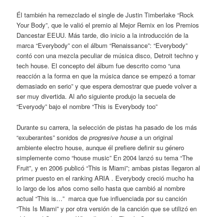
Él también ha remezclado el single de Justin Timberlake “Rock
Your Body”, que le valió el premio al Mejor Remix en los Premios
Dancestar EEUU. Más tarde, dio inicio a la introducción de la
marca “Everybody” con el álbum “Renaissance”: “Everybody”
contó con una mezcla peculiar de música disco, Detroit techno y
tech house. El concepto del álbum fue descrito como “una
reacción a la forma en que la música dance se empezó a tomar
demasiado en serio” y que espera demostrar que puede volver a
ser muy divertida. Al año siguiente produjo la secuela de
“Everyody” bajo el nombre “This is Everybody too”
Durante su carrera, la selección de pistas ha pasado de los más
“exuberantes” sonidos de
progresive house
a un original
ambiente electro house, aunque él prefiere definir su género
simplemente como “house music” En 2004 lanzó su tema “The
Fruit”, y en 2006 publicó “This is Miami”; ambas pistas llegaron al
primer puesto en el ranking ARIA . Everybody creció mucho ha
lo largo de los años como sello hasta que cambió al nombre
actual “This is…” marca que fue influenciada por su canción
“This Is Miami” y por otra versión de la canción que se utilizó en