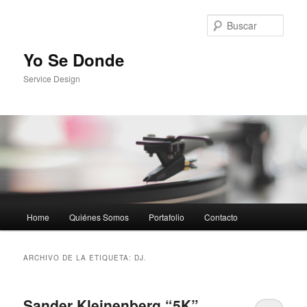
Busc
Yo Se Donde
Service Design
Menú principal
Home
Quiénes Somos
Portafolio
Contacto
Ir al contenido principal
Ir al contenido secundario
ARCHIVO DE LA ETIQUETA:
DJ.
Sander Kleinenberg “5K”