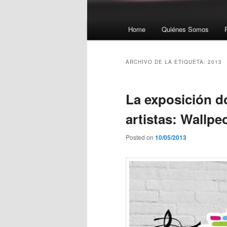
Menú principal
Home
Quiénes Somos
Ir al contenido principal
Ir al contenido secundario
ARCHIVO DE LA ETIQUETA:
2013
La exposición d
artistas: Wallpe
Posted on
10/05/2013