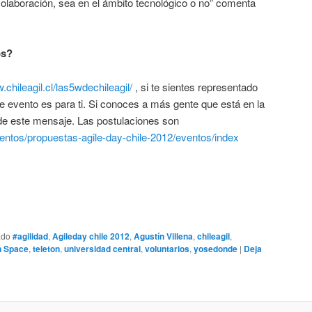
colaboración, sea en el ámbito tecnológico o no” comenta
os?
.chileagil.cl/las5wdechileagil/
, si te sientes representado
te evento es para ti. Si conoces a más gente que está en la
de este mensaje. Las postulaciones son
/eventos/propuestas-agile-day-chile-2012/eventos/index
ado
#agilidad
,
Agileday chile 2012
,
Agustín Villena
,
chileagil
,
 Space
,
teleton
,
universidad central
,
voluntarios
,
yosedonde
|
Deja