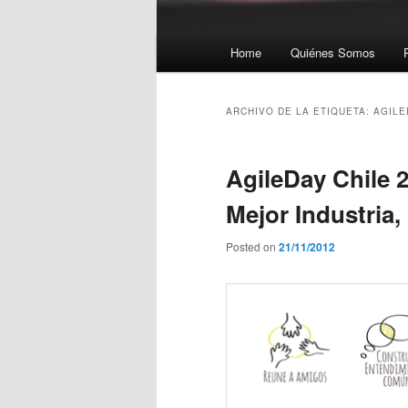
Menú principal
Home
Quiénes Somos
Ir al contenido principal
Ir al contenido secundario
ARCHIVO DE LA ETIQUETA:
AGILE
AgileDay Chile 
Mejor Industria
Posted on
21/11/2012