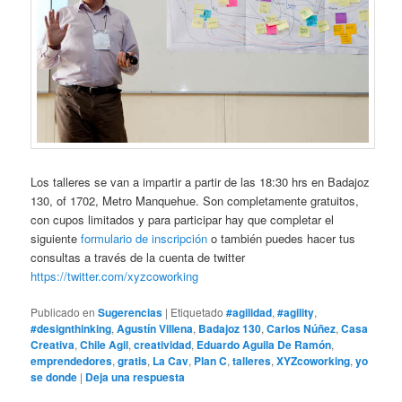
Los talleres se van a impartir a partir de las 18:30 hrs en Badajoz
130, of 1702, Metro Manquehue. Son completamente gratuitos,
con cupos limitados y para participar hay que completar el
siguiente
formulario de inscripción
o también puedes hacer tus
consultas a través de la cuenta de twitter
https://twitter.com/xyzcoworking
Publicado en
Sugerencias
|
Etiquetado
#agilidad
,
#agility
,
#designthinking
,
Agustín Villena
,
Badajoz 130
,
Carlos Núñez
,
Casa
Creativa
,
Chile Agil
,
creatividad
,
Eduardo Aguila De Ramón
,
emprendedores
,
gratis
,
La Cav
,
Plan C
,
talleres
,
XYZcoworking
,
yo
se donde
|
Deja una respuesta