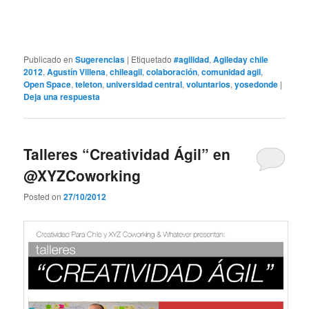
Publicado en
Sugerencias
|
Etiquetado
#agilidad
,
Agileday chile
2012
,
Agustín Villena
,
chileagil
,
colaboración
,
comunidad agil
,
Open Space
,
teleton
,
universidad central
,
voluntarios
,
yosedonde
|
Deja una respuesta
Talleres “Creatividad Ágil” en
@XYZCoworking
Posted on
27/10/2012