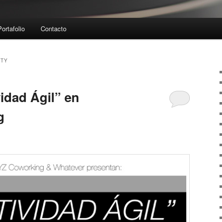
Portafolio
Contacto
ITY
vidad Ágil” en
g