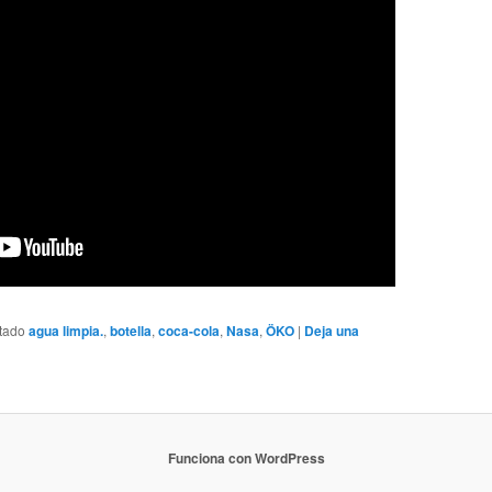
tado
agua limpia.
,
botella
,
coca-cola
,
Nasa
,
ÖKO
|
Deja una
Funciona con WordPress