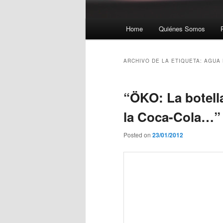
Menú principal
Home
Quiénes Somos
Ir al contenido principal
Ir al contenido secundario
ARCHIVO DE LA ETIQUETA:
AGUA 
“ÖKO: La botell
la Coca-Cola…”
Posted on
23/01/2012