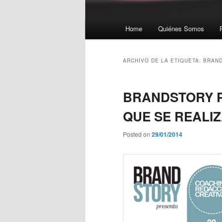
Menú principal
Home
Quiénes Somos
Ir al contenido principal
Ir al contenido secundario
ARCHIVO DE LA ETIQUETA:
BRAN
BRANDSTORY P
QUE SE REALI
Posted on
29/01/2014