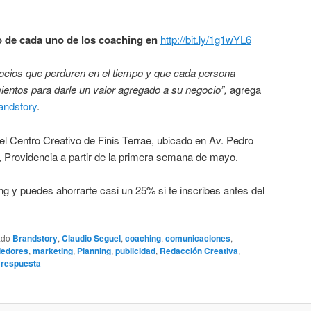
o de cada uno de los coaching en
http://bit.ly/1g1wYL6
gocios que perduren en el tiempo y que cada persona
ientos para darle un valor agregado a su negocio”,
agrega
andstory
.
el Centro Creativo de Finis Terrae, ubicado en Av. Pedro
, Providencia a partir de la primera semana de mayo.
g y puedes ahorrarte casi un 25% si te inscribes antes del
ado
Brandstory
,
Claudio Seguel
,
coaching
,
comunicaciones
,
edores
,
marketing
,
Planning
,
publicidad
,
Redacción Creativa
,
 respuesta