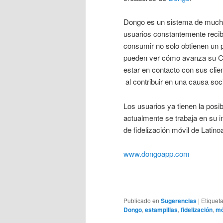
Dongo es un sistema de mucha 
usuarios constantemente recib
consumir no solo obtienen un
pueden ver cómo avanza su Clu
estar en contacto con sus clie
al contribuir en una causa soci
Los usuarios ya tienen la posi
actualmente se trabaja en su i
de fidelización móvil de Latin
www.dongoapp.com
Publicado en
Sugerencias
|
Etiquet
Dongo
,
estampillas
,
fidelización
,
mó