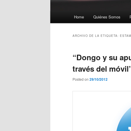
Menú principal
Home
Quiénes Somos
Ir al contenido principal
Ir al contenido secundario
ARCHIVO DE LA ETIQUETA:
ESTAM
“Dongo y su apue
través del móvil
Posted on
29/10/2012