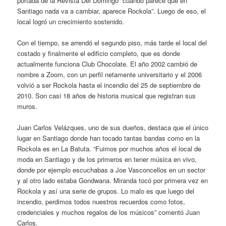
portada de la Revista Del Domingo “cuando parece que en
Santiago nada va a cambiar, aparece Rockola”. Luego de eso, el
local logró un crecimiento sostenido.
Con el tiempo, se arrendó el segundo piso, más tarde el local del
costado y finalmente el edificio completo, que es donde
actualmente funciona Club Chocolate. El año 2002 cambió de
nombre a Zoom, con un perfil netamente universitario y el 2006
volvió a ser Rockola hasta el incendio del 25 de septiembre de
2010. Son casi 18 años de historia musical que registran sus
muros.
Juan Carlos Velázques, uno de sus dueños, destaca que el único
lugar en Santiago donde han tocado tantas bandas como en la
Rockola es en La Batuta. “Fuimos por muchos años el local de
moda en Santiago y de los primeros en tener música en vivo,
donde por ejemplo escuchabas a Joe Vasconcellos en un sector
y al otro lado estaba Gondwana. Miranda tocó por primera vez en
Rockola y así una serie de grupos. Lo malo es que luego del
incendio, perdimos todos nuestros recuerdos como fotos,
credenciales y muchos regalos de los músicos” comentó Juan
Carlos.