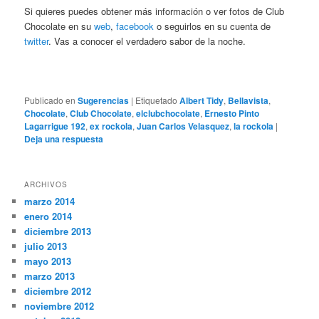
Si quieres puedes obtener más información o ver fotos de Club
Chocolate en su
web
,
facebook
o seguirlos en su cuenta de
twitter
. Vas a conocer el verdadero sabor de la noche.
Publicado en
Sugerencias
|
Etiquetado
Albert Tidy
,
Bellavista
,
Chocolate
,
Club Chocolate
,
elclubchocolate
,
Ernesto Pinto
Lagarrigue 192
,
ex rockola
,
Juan Carlos Velasquez
,
la rockola
|
Deja una respuesta
ARCHIVOS
marzo 2014
enero 2014
diciembre 2013
julio 2013
mayo 2013
marzo 2013
diciembre 2012
noviembre 2012