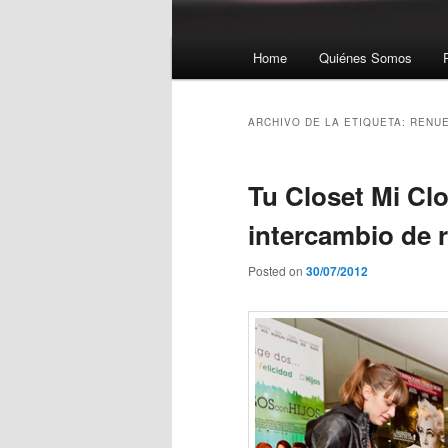
Menú principal
Home
Quiénes Somos
Ir al contenido principal
Ir al contenido secundario
ARCHIVO DE LA ETIQUETA:
RENUE
Tu Closet Mi Clo
intercambio de 
Posted on
30/07/2012