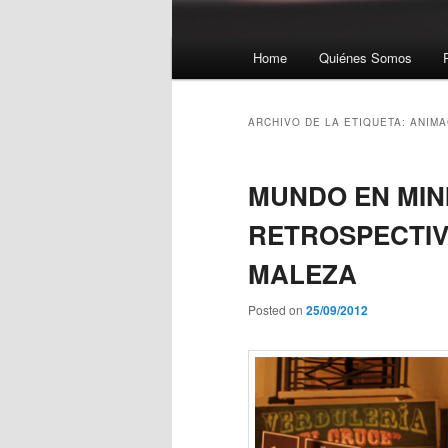
Menú principal
Home
Quiénes Somos
Ir al contenido principal
Ir al contenido secundario
ARCHIVO DE LA ETIQUETA:
ANIMA
MUNDO EN MIN
RETROSPECTIV
MALEZA
Posted on
25/09/2012