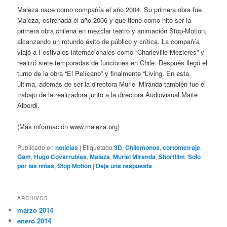
Maleza nace como compañía el año 2004. Su primera obra fue
Maleza, estrenada el año 2006 y que tiene como hito ser la
primera obra chilena en mezclar teatro y animación Stop-Motion,
alcanzando un rotundo éxito de público y crítica. La compañía
viajó a Festivales internacionales como “Charleville Mezieres” y
realizó siete temporadas de funciones en Chile. Después llegó el
turno de la obra “El Pelícano” y finalmente “Living. En esta
última, además de ser la directora Muriel Miranda también fue el
trabajo de la realizadora junto a la directora Audiovisual Maite
Alberdi.
(Más información www.maleza.org)
Publicado en
noticias
|
Etiquetado
3D
,
Chilemonos
,
cortometraje
,
Gam
,
Hugo Covarrubias
,
Maleza
,
Muriel Miranda
,
Shortfilm
,
Solo
por las niñas
,
Stop Motion
|
Deja una respuesta
ARCHIVOS
marzo 2014
enero 2014