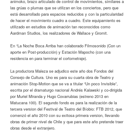
animoko, brazo articulado de control de movimientos, similares a
las grúas o plumas que se utilizan en los conciertos, pero que
está desarrollado para espacios reducidos y con la particularidad
de hacer el movimiento cuadro a cuadro. Este equipamiento es
utilizado en estudios de animación tan reconocidos como
Aardman Studios, los realizadores de Wallace y Gromit.
En “La Noche Boca Arriba han colaborado Filmosonido (Con un
aporte en Post-producción) y Estación Mapocho (con una
residencia en para terminar el cortometraje).
La productora Maleza se adjudico este año dos Fondos del
Consejo de Cultura. Uno es para su cuarta obra de Teatro y
animación Stop-Motion que se va a titular “Un poco Invisible”,
escrita por el dramaturgo nacional Andrés Kalawski y co-dirigida
por Muriel Miranda y Hugo Covarrubias (estreno 2013 en
Matucana 100). El segundo fondo es para la realización de la
tercera version del Festival de Teatro del Bíobio: FTB 2012, que
comenzó el año 2010 con su exitosa primera version, llevando
obras de primer nivel de Chile y que para este año pretende traer
obras desde el extranjero.