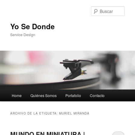
Busc
Yo Se Donde
Service Design
Menú principal
Home
Quiénes Somos
Portafolio
Contacto
Ir al contenido principal
Ir al contenido secundario
ARCHIVO DE LA ETIQUETA:
MURIEL MIRANDA
MUNDO EN MINIATURA |