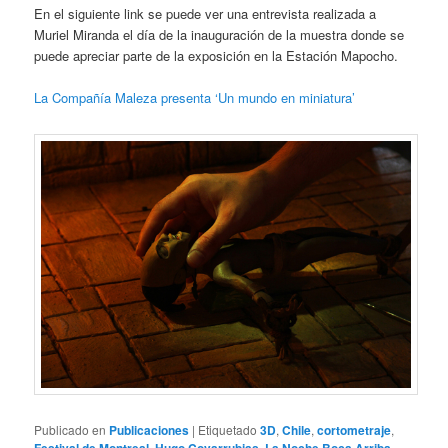
En el siguiente link se puede ver una entrevista realizada a
Muriel Miranda el día de la inauguración de la muestra donde se
puede apreciar parte de la exposición en la Estación Mapocho.
La Compañía Maleza presenta ‘Un mundo en miniatura’
Publicado en
Publicaciones
|
Etiquetado
3D
,
Chile
,
cortometraje
,
Festival de Montreal
,
Hugo Covarrubias
,
La Noche Boca Arriba
,