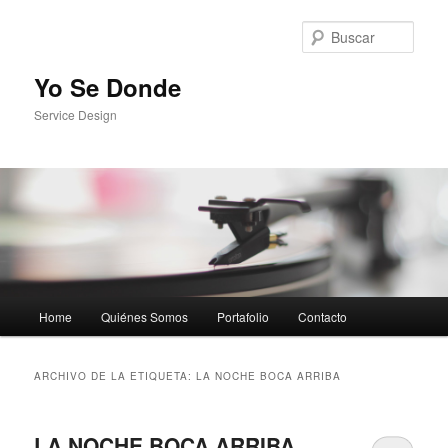
Busc
Yo Se Donde
Service Design
Menú principal
Home
Quiénes Somos
Portafolio
Contacto
Ir al contenido principal
Ir al contenido secundario
ARCHIVO DE LA ETIQUETA:
LA NOCHE BOCA ARRIBA
LA NOCHE BOCA ARRIBA