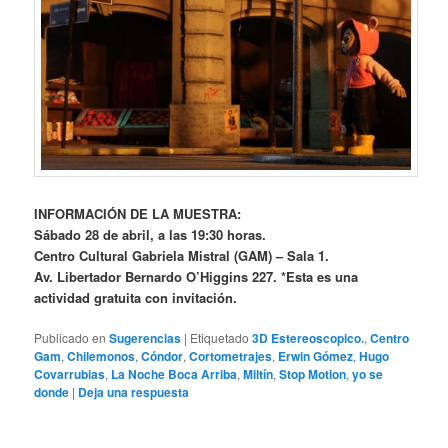
INFORMACIÓN DE LA MUESTRA:
Sábado 28 de abril, a las 19:30 horas.
Centro Cultural Gabriela Mistral (GAM) – Sala 1.
Av. Libertador Bernardo O’Higgins 227.
*Esta es una
actividad gratuita con invitación.
Publicado en
Sugerencias
|
Etiquetado
3D Estereoscopico.
,
Centro
Gam
,
Chilemonos
,
Cóndor
,
Cortometrajes
,
Erwin Gómez
,
Hugo
Covarrubias
,
La Noche Boca Arriba
,
Miltín
,
Stop Motion
,
yo se
donde
|
Deja una respuesta