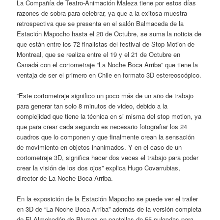
La Compañía de Teatro-Animación Maleza tiene por estos días
razones de sobra para celebrar, ya que a la exitosa muestra
retrospectiva que se presenta en el salón Balmaceda de la
Estación Mapocho hasta el 20 de Octubre, se suma la noticia de
que están entre los 72 finalistas del festival de Stop Motion de
Montreal, que se realiza entre el 19 y el 21 de Octubre en
Canadá con el cortometraje “La Noche Boca Arriba” que tiene la
ventaja de ser el primero en Chile en formato 3D estereoscópico.
“Este cortometraje significo un poco más de un año de trabajo
para generar tan solo 8 minutos de video, debido a la
complejidad que tiene la técnica en si misma del stop motion, ya
que para crear cada segundo es necesario fotografiar los 24
cuadros que lo componen y que finalmente crean la sensación
de movimiento en objetos inanimados. Y en el caso de un
cortometraje 3D, significa hacer dos veces el trabajo para poder
crear la visión de los dos ojos” explica Hugo Covarrubias,
director de La Noche Boca Arriba.
En la exposición de la Estación Mapocho se puede ver el trailer
en 3D de “La Noche Boca Arriba” además de la versión completa
de El Almohadón de Plumas en pantallas de 55 pulgadas para