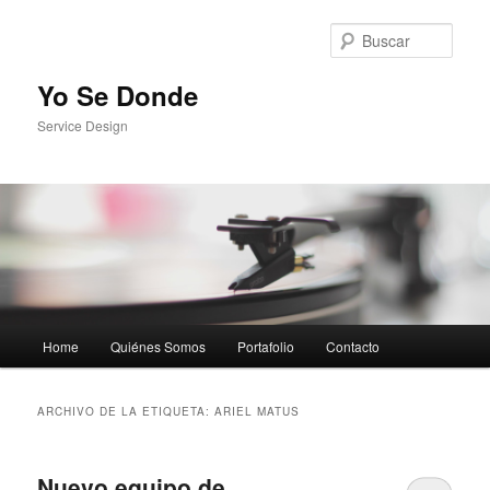
Busc
Yo Se Donde
Service Design
Menú principal
Home
Quiénes Somos
Portafolio
Contacto
Ir al contenido principal
Ir al contenido secundario
ARCHIVO DE LA ETIQUETA:
ARIEL MATUS
Nuevo equipo de