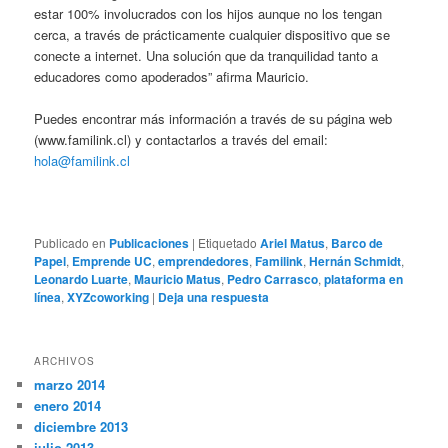
estar 100% involucrados con los hijos aunque no los tengan
cerca, a través de prácticamente cualquier dispositivo que se
conecte a internet. Una solución que da tranquilidad tanto a
educadores como apoderados” afirma Mauricio.
Puedes encontrar más información a través de su página web
(www.familink.cl) y contactarlos a través del email:
hola@familink.cl
Publicado en
Publicaciones
|
Etiquetado
Ariel Matus
,
Barco de
Papel
,
Emprende UC
,
emprendedores
,
Familink
,
Hernán Schmidt
,
Leonardo Luarte
,
Mauricio Matus
,
Pedro Carrasco
,
plataforma en
línea
,
XYZcoworking
|
Deja una respuesta
ARCHIVOS
marzo 2014
enero 2014
diciembre 2013
julio 2013