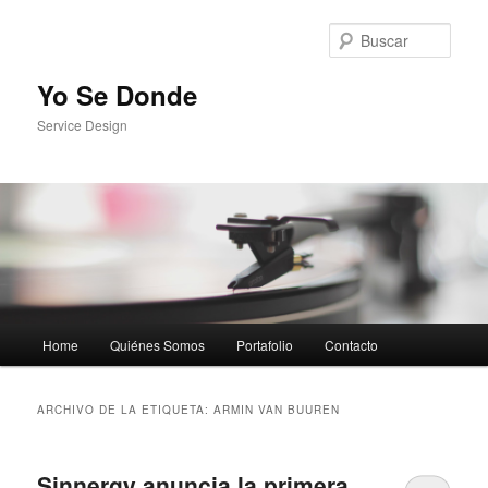
Busc
Yo Se Donde
Service Design
Menú principal
Home
Quiénes Somos
Portafolio
Contacto
Ir al contenido principal
Ir al contenido secundario
ARCHIVO DE LA ETIQUETA:
ARMIN VAN BUUREN
Sinnergy anuncia la primera