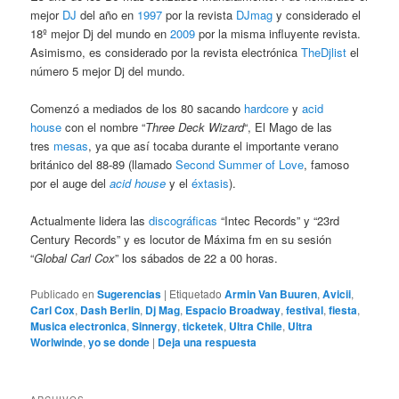
mejor
DJ
del año en
1997
por la revista
DJmag
y considerado el
18º mejor Dj del mundo en
2009
por la misma influyente revista.
Asimismo, es considerado por la revista electrónica
TheDjlist
el
número 5 mejor Dj del mundo.
Comenzó a mediados de los 80 sacando
hardcore
y
acid
house
con el nombre “
Three Deck Wizard
“, El Mago de las
tres
mesas
, ya que así tocaba durante el importante verano
británico del 88-89 (llamado
Second Summer of Love
, famoso
por el auge del
acid house
y el
éxtasis
).
Actualmente lidera las
discográficas
“Intec Records” y “23rd
Century Records” y es locutor de Máxima fm en su sesión
“
Global Carl Cox
” los sábados de 22 a 00 horas.
Publicado en
Sugerencias
|
Etiquetado
Armin Van Buuren
,
Avicii
,
Carl Cox
,
Dash Berlin
,
Dj Mag
,
Espacio Broadway
,
festival
,
fiesta
,
Musica electronica
,
Sinnergy
,
ticketek
,
Ultra Chile
,
Ultra
Worlwinde
,
yo se donde
|
Deja una respuesta