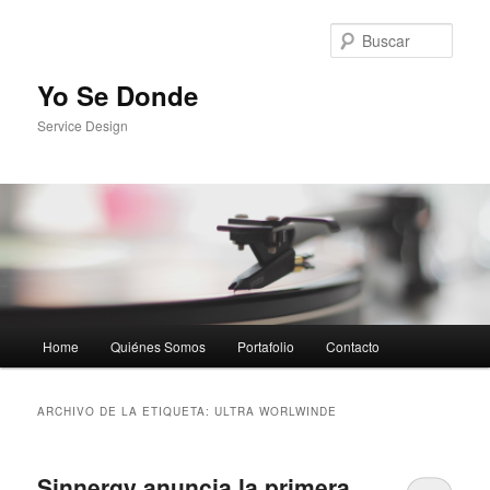
Busc
Yo Se Donde
Service Design
Menú principal
Home
Quiénes Somos
Portafolio
Contacto
Ir al contenido principal
Ir al contenido secundario
ARCHIVO DE LA ETIQUETA:
ULTRA WORLWINDE
Sinnergy anuncia la primera