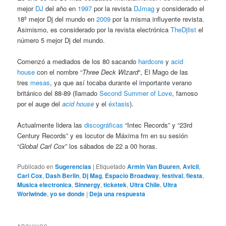
mejor
DJ
del año en
1997
por la revista
DJmag
y considerado el
18º mejor Dj del mundo en
2009
por la misma influyente revista.
Asimismo, es considerado por la revista electrónica
TheDjlist
el
número 5 mejor Dj del mundo.
Comenzó a mediados de los 80 sacando
hardcore
y
acid
house
con el nombre “
Three Deck Wizard
“, El Mago de las
tres
mesas
, ya que así tocaba durante el importante verano
británico del 88-89 (llamado
Second Summer of Love
, famoso
por el auge del
acid house
y el
éxtasis
).
Actualmente lidera las
discográficas
“Intec Records” y “23rd
Century Records” y es locutor de Máxima fm en su sesión
“
Global Carl Cox
” los sábados de 22 a 00 horas.
Publicado en
Sugerencias
|
Etiquetado
Armin Van Buuren
,
Avicii
,
Carl Cox
,
Dash Berlin
,
Dj Mag
,
Espacio Broadway
,
festival
,
fiesta
,
Musica electronica
,
Sinnergy
,
ticketek
,
Ultra Chile
,
Ultra
Worlwinde
,
yo se donde
|
Deja una respuesta