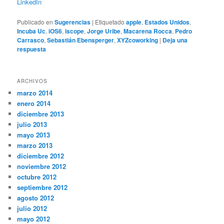
LinkedIn
Publicado en
Sugerencias
|
Etiquetado
apple
,
Estados Unidos
,
Incuba Uc
,
iOS6
,
iscope
,
Jorge Uribe
,
Macarena Rocca
,
Pedro
Carrasco
,
Sebastián Ebensperger
,
XYZcoworking
|
Deja una
respuesta
ARCHIVOS
marzo 2014
enero 2014
diciembre 2013
julio 2013
mayo 2013
marzo 2013
diciembre 2012
noviembre 2012
octubre 2012
septiembre 2012
agosto 2012
julio 2012
mayo 2012