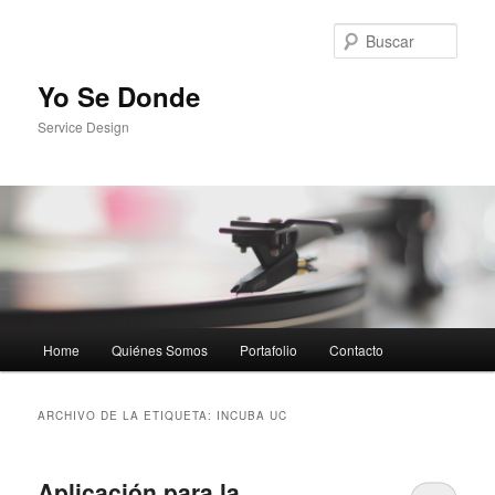
Busc
Yo Se Donde
Service Design
Menú principal
Home
Quiénes Somos
Portafolio
Contacto
Ir al contenido principal
Ir al contenido secundario
ARCHIVO DE LA ETIQUETA:
INCUBA UC
Aplicación para la