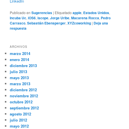
LinkedIn
Publicado en
Sugerencias
|
Etiquetado
apple
,
Estados Unidos
,
Incuba Uc
,
iOS6
,
iscope
,
Jorge Uribe
,
Macarena Rocca
,
Pedro
Carrasco
,
Sebastián Ebensperger
,
XYZcoworking
|
Deja una
respuesta
ARCHIVOS
marzo 2014
enero 2014
diciembre 2013
julio 2013
mayo 2013
marzo 2013
diciembre 2012
noviembre 2012
octubre 2012
septiembre 2012
agosto 2012
julio 2012
mayo 2012