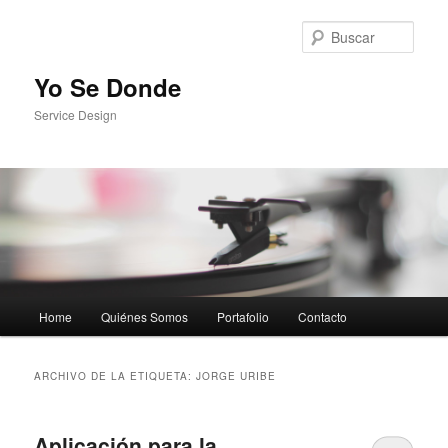
Busc
Yo Se Donde
Service Design
Menú principal
Home
Quiénes Somos
Portafolio
Contacto
Ir al contenido principal
Ir al contenido secundario
ARCHIVO DE LA ETIQUETA:
JORGE URIBE
Aplicación para la