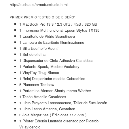
http://sudala.cl/armatuestudio.html
PRIMER PREMIO “ESTUDIO DE DISEÑO”
1 MacBook Pro 13.3 / 2.3 Ghz / 4GB / 320 GB
1 Impresora Multifuncional Epson Stytus TX135
1 Escritorio de Vidrio Scandinova
1 Lampara de Escritorio Illuminazionne
1 Silla Escritorio Asenti
1 Set de oficina
1 Dispensador de Cinta Adhesiva Casaideas
1 Parlante Spack, Modelo Vectatory
1 VinylToy Thug Blanco
1 Reloj Despertador modelo Cabrochico
5 Plumones Tombow
1 Portamina Aleman Shorty marca Wörther
1 Tazón Amarillo CasaIdeas
1 Libro Proyecto Latinoamerica, Taller de Simulación
1 Libro Latino America, Gestalten
3 Joia Magazines ( Ediciones 11-17-19 )
1 Póster Edición Limitada diseñado por Ricardo
Villavicencio