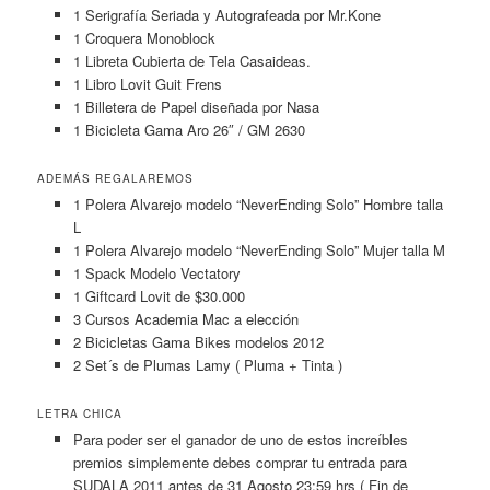
1 Serigrafía Seriada y Autografeada por Mr.Kone
1 Croquera Monoblock
1 Libreta Cubierta de Tela Casaideas.
1 Libro Lovit Guit Frens
1 Billetera de Papel diseñada por Nasa
1 Bicicleta Gama Aro 26″ / GM 2630
ADEMÁS REGALAREMOS
1 Polera Alvarejo modelo “NeverEnding Solo” Hombre talla
L
1 Polera Alvarejo modelo “NeverEnding Solo” Mujer talla M
1 Spack Modelo Vectatory
1 Giftcard Lovit de $30.000
3 Cursos Academia Mac a elección
2 Bicicletas Gama Bikes modelos 2012
2 Set´s de Plumas Lamy ( Pluma + Tinta )
LETRA CHICA
Para poder ser el ganador de uno de estos increíbles
premios simplemente debes comprar tu entrada para
SUDALA 2011 antes de 31 Agosto 23:59 hrs ( Fin de