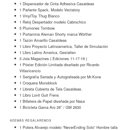
1 Dispensador de Cinta Adhesiva Casaideas
1 Parlante Spack, Modelo Vectatory
1 VinylToy Thug Blanco
1 Reloj Despertador modelo Cabrochico
5 Plumones Tombow
1 Portamina Aleman Shorty marca Wörther
1 Tazón Amarillo CasaIdeas
1 Libro Proyecto Latinoamerica, Taller de Simulación
1 Libro Latino America, Gestalten
3 Joia Magazines ( Ediciones 11-17-19 )
1 Póster Edición Limitada diseñado por Ricardo
Villavicencio
1 Serigrafía Seriada y Autografeada por Mr.Kone
1 Croquera Monoblock
1 Libreta Cubierta de Tela Casaideas.
1 Libro Lovit Guit Frens
1 Billetera de Papel diseñada por Nasa
1 Bicicleta Gama Aro 26″ / GM 2630
ADEMÁS REGALAREMOS
1 Polera Alvarejo modelo “NeverEnding Solo” Hombre talla