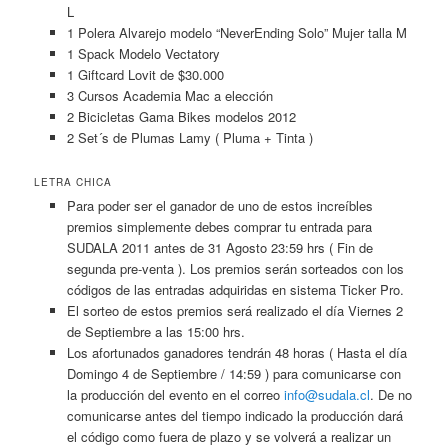
L
1 Polera Alvarejo modelo “NeverEnding Solo” Mujer talla M
1 Spack Modelo Vectatory
1 Giftcard Lovit de $30.000
3 Cursos Academia Mac a elección
2 Bicicletas Gama Bikes modelos 2012
2 Set´s de Plumas Lamy ( Pluma + Tinta )
LETRA CHICA
Para poder ser el ganador de uno de estos increíbles
premios simplemente debes comprar tu entrada para
SUDALA 2011 antes de 31 Agosto 23:59 hrs ( Fin de
segunda pre-venta ). Los premios serán sorteados con los
códigos de las entradas adquiridas en sistema Ticker Pro.
El sorteo de estos premios será realizado el día Viernes 2
de Septiembre a las 15:00 hrs.
Los afortunados ganadores tendrán 48 horas ( Hasta el día
Domingo 4 de Septiembre / 14:59 ) para comunicarse con
la producción del evento en el correo
info@sudala.cl
. De no
comunicarse antes del tiempo indicado la producción dará
el código como fuera de plazo y se volverá a realizar un