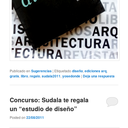
Publicado en
Sugerencias
|
Etiquetado
diseño
,
ediciones arq
,
gratis
,
libro
,
regalo
,
sudala2011
,
yosedonde
|
Deja una respuesta
Concurso: Sudala te regala
un “estudio de diseño”
Posted on
22/08/2011