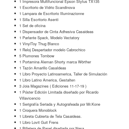
1 Impresora Multifuncional Epson Stytus TX135
1 Escritorio de Vidrio Scandinova
1 Lampara de Escritorio Illuminazionne
1 Silla Escritorio Asenti
1 Set de oficina
1 Dispensador de Cinta Adhesiva Casaideas
1 Parlante Spack, Modelo Vectatory
1 VinylToy Thug Blanco
1 Reloj Despertador modelo Cabrochico
5 Plumones Tombow
1 Portamina Aleman Shorty marca Wörther
1 Tazón Amarillo CasaIdeas
1 Libro Proyecto Latinoamerica, Taller de Simulación
1 Libro Latino America, Gestalten
3 Joia Magazines ( Ediciones 11-17-19 )
1 Póster Edición Limitada diseñado por Ricardo
Villavicencio
1 Serigrafía Seriada y Autografeada por Mr.Kone
1 Croquera Monoblock
1 Libreta Cubierta de Tela Casaideas.
1 Libro Lovit Guit Frens
1 Billetera de Papel diseñada por Nasa