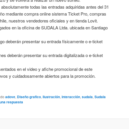
n absolutamente todas las entradas adquiridas antes del 31
año mediante compra online sistema Ticket Pro, compras
ile, nuestros vendedores oficiales y en tienda Lovit.
gados en la oficina de SUDALA Ltda. ubicada en Santiago
o deberán presentar su entrada físicamente o e-ticket
s deberán presentar su entrada digitalizada o e-ticket
entados en el video y afiche promocional de este
evos y cuidadosamente abiertos para la promoción.
ado
adove
,
Diseño grafico
,
ilustración
,
interacción
,
sudala
,
Sudala
una respuesta