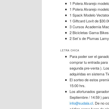
1 Polera Alvarejo model
1 Polera Alvarejo modelo
1 Spack Modelo Vectato
1 Giftcard Lovit de $30.0
3 Cursos Academia Mac 
2 Bicicletas Gama Bike
2 Set´s de Plumas Lamy 
LETRA CHICA
Para poder ser el ganad
comprar tu entrada para
segunda pre-venta ). Los
adquiridas en sistema Ti
El sorteo de estos premi
15:00 hrs.
Los afortunados ganador
Septiembre / 14:59 ) par
info@sudala.cl
. De no co
código como fuera de pla