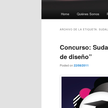
Menú principal
Home
Quiénes Somos
Ir al contenido principal
Ir al contenido secundario
ARCHIVO DE LA ETIQUETA:
SUDA
Concurso: Sudal
de diseño”
Posted on
22/08/2011