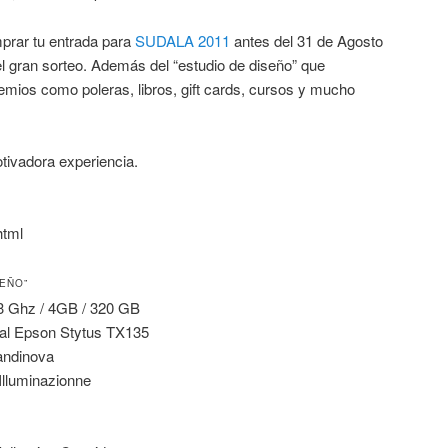
mprar tu entrada para
SUDALA 2011
antes del 31 de Agosto
l gran sorteo. Además del “estudio de diseño” que
mios como poleras, libros, gift cards, cursos y mucho
tivadora experiencia.
html
SEÑO”
3 Ghz / 4GB / 320 GB
nal Epson Stytus TX135
candinova
Illuminazionne