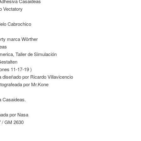
 Adhesiva Casaideas
o Vectatory
elo Cabrochico
rty marca Wörther
deas
merica, Taller de Simulación
Gestalten
ones 11-17-19 )
a diseñado por Ricardo Villavicencio
utografeada por Mr.Kone
la Casaideas.
eñada por Nasa
″ / GM 2630