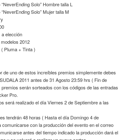
o “NeverEnding Solo” Hombre talla L
 “NeverEnding Solo” Mujer talla M
ry
00
a elección
s modelos 2012
( Pluma + Tinta )
or de uno de estos increíbles premios simplemente debes
 SUDALA 2011 antes de 31 Agosto 23:59 hrs ( Fin de
 premios serán sorteados con los códigos de las entradas
cker Pro.
os será realizado el día Viernes 2 de Septiembre a las
es tendrán 48 horas ( Hasta el día Domingo 4 de
a comunicarse con la producción del evento en el correo
municarse antes del tiempo indicado la producción dará el
zo y se volverá a realizar un nuevo sorteo.