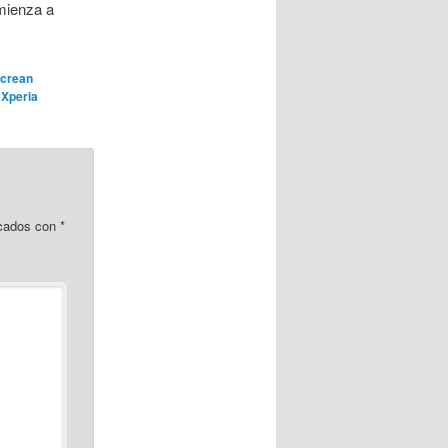
mienza a
crean
,
Xperia
rcados con
*