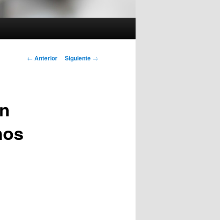
Navegador de
←
Anterior
Siguiente
→
artículos
an
nos