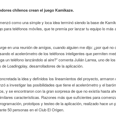
ores chilenos crean el juego Kamikaze.
menzó como una simple y loca idea terminó siendo la base de Kamik
o para teléfonos móviles, que te premia por lanzar tu equipo lo más a
urge en una reunión de amigos, cuando alguien me dijo: ¿por qué no
sando el acelerómetro de los teléfonos inteligentes que permiten medir
lega un teléfono lanzándolo al aire?” comenta Julián Larrea, uno de los
s de Loadingplay, desarrolladores de la aplicación.
ncretada la idea y definidos los lineamientos del proyecto, armaron
ó a investigar las posibilidades que tiene el acelerómetro y el baró
nos, y se encontraron con la gran sorpresa de que no existía hasta ah
imilares características. Razones más que suficientes para comenza
rogramación, prototipos y testeo de la aplicación, realizado hace un 
nte 50 personas en el Club El Origen.