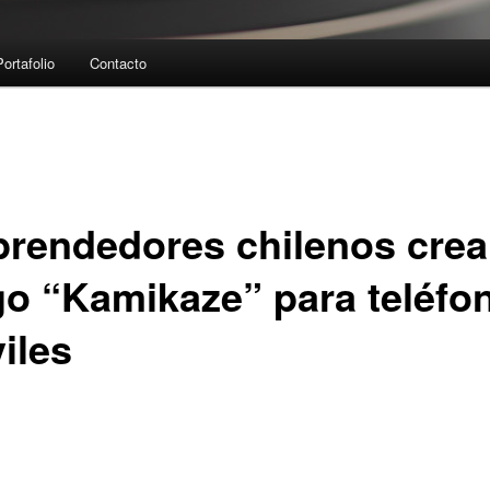
Portafolio
Contacto
rendedores chilenos cre
go “Kamikaze” para teléfo
iles