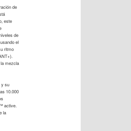
ración de
stá
o, este
e
niveles de
 usando el
su ritmo
 ANT+).
 la mezcla
 y su
las 10.000
os
™ active.
e la