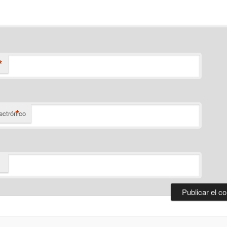
*
*
ectrónico