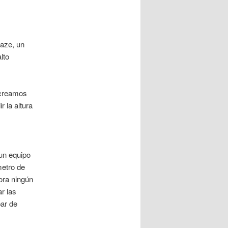
aze, un
lto
 creamos
 la altura
 un equipo
metro de
ora ningún
r las
par de