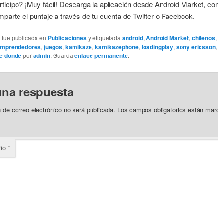
icipo? ¡Muy fácil! Descarga la aplicación desde Android Market, co
mparte el puntaje a través de tu cuenta de Twitter o Facebook.
a fue publicada en
Publicaciones
y etiquetada
android
,
Android Market
,
chilenos
,
mprendedores
,
juegos
,
kamikaze
,
kamikazephone
,
loadingplay
,
sony ericsson
e donde
por
admin
. Guarda
enlace permanente
.
una respuesta
n de correo electrónico no será publicada.
Los campos obligatorios están ma
rio
*