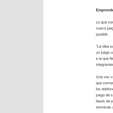
Emprended
Lo que co
nuevo jueg
posible.
“La idea s
un juego u
a la que l
integrante
Una vez co
que comenz
los teléfo
juego de s
fases de p
semanas a