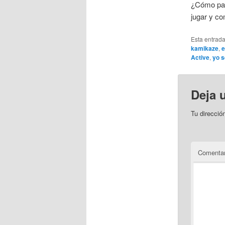
¿Cómo part
jugar y co
Esta entrad
kamikaze
,
e
Active
,
yo s
Deja 
Tu direcció
Comenta