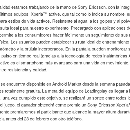
alidad estamos trabajando de la mano de Sony Ericsson, con la integ
ltimos equipos, Xperia™ active, que tal como lo indica su nombre, e
ara estilos de vida activos. Resistente al agua, a los golpes y al polv
esulta ideal para nuestro experimento. Precargado con aplicaciones d
permite a los consumidores hacer fácilmente un seguimiento de sus 
física. Los usuarios pueden establecer su ruta ideal de entrenamiento
rómetro y la brújula incorporados. En la pantalla pueden monitorear 
 pulso en tiempo real (gracias a la tecnología de redes inalámbricas
ctive es el smartphone más avanzado para una vida en movimiento,
ntre resistencia y calidad.
se encuentra disponible en Android Market desde la semana pasada
s totalmente gratuita. La meta del equipo de Loadingplay es llegar a 
 una vez cumplido este objetivo, se realizará un sorteo entre todos l
del juego, el ganador obtendrá como premio un Sony Ericsson Xperia
ente premiaremos al participante que alcance la mayor altura durant
a antes del 28 de febrero con otro teléfono.