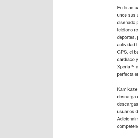
En la actu
unos sus ú
diseñado p
teléfono r
deportes, 
actividad 
GPS, el ba
cardíaco y
Xperia™ a
perfecta e
Kamikaze 
descarga e
descargas,
usuarios 
Adicionalm
competenci