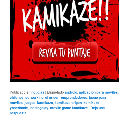
Publicado en
noticias
|
Etiquetado
android
,
aplicación para moviles
,
chilenos
,
co-working
,
el origen
,
emprendedores
,
juego para
moviles
,
juegos
,
kamikaze
,
kamikaze origen
,
kamikaze
yosedonde
,
loadingplay
,
movile game kamikaze
|
Deja una
respuesta