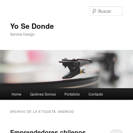
Busc
Yo Se Donde
Service Design
Menú principal
Home
Quiénes Somos
Portafolio
Contacto
Ir al contenido principal
Ir al contenido secundario
ARCHIVO DE LA ETIQUETA:
ANDROID
Emprendedores chilenos