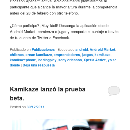
Ericsson Xperia™ active. Adicionalmente premiaremos al
participante que alcance la mayor altura durante la competencia
antes del 28 de febrero con otro teléfono.
¿Cómo participo? ¡Muy fácil! Descarga la aplicación desde
Android Market, comienza a jugar y comparte el puntaje a través
de tu cuenta de Twitter o Facebook.
Publicado en
Publicaciones
|
Etiquetado
android
,
Android Market
,
chilenos
,
crean kamikaze
,
emprendedores
,
juegos
,
kamikaze
,
kamikazephone
,
loadingplay
,
sony ericsson
,
Xperia Active
,
yo se
donde
|
Deja una respuesta
Kamikaze lanzó la prueba
beta.
Posted on
30/12/2011