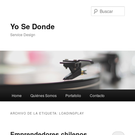
Busc
Yo Se Donde
Service Design
Menú principal
Home
Quiénes Somos
Portafolio
Contacto
Ir al contenido principal
Ir al contenido secundario
ARCHIVO DE LA ETIQUETA:
LOADINGPLAY
Emprendedores chilenos