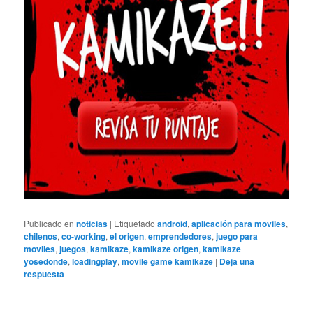
Publicado en
noticias
|
Etiquetado
android
,
aplicación para moviles
,
chilenos
,
co-working
,
el origen
,
emprendedores
,
juego para
moviles
,
juegos
,
kamikaze
,
kamikaze origen
,
kamikaze
yosedonde
,
loadingplay
,
movile game kamikaze
|
Deja una
respuesta