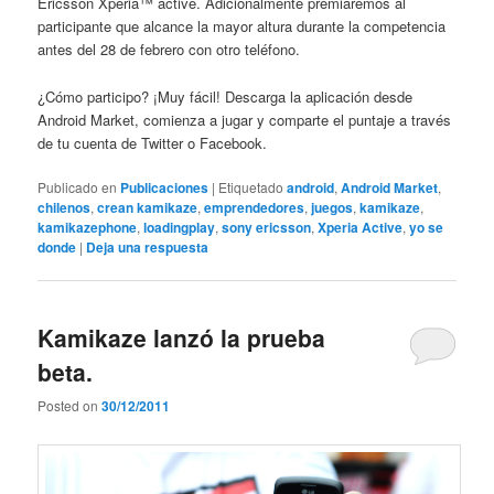
Ericsson Xperia™ active. Adicionalmente premiaremos al
participante que alcance la mayor altura durante la competencia
antes del 28 de febrero con otro teléfono.
¿Cómo participo? ¡Muy fácil! Descarga la aplicación desde
Android Market, comienza a jugar y comparte el puntaje a través
de tu cuenta de Twitter o Facebook.
Publicado en
Publicaciones
|
Etiquetado
android
,
Android Market
,
chilenos
,
crean kamikaze
,
emprendedores
,
juegos
,
kamikaze
,
kamikazephone
,
loadingplay
,
sony ericsson
,
Xperia Active
,
yo se
donde
|
Deja una respuesta
Kamikaze lanzó la prueba
beta.
Posted on
30/12/2011