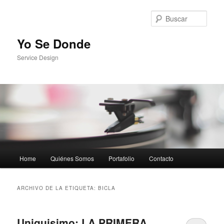
Busc
Yo Se Donde
Service Design
Menú principal
Home
Quiénes Somos
Portafolio
Contacto
Ir al contenido principal
Ir al contenido secundario
ARCHIVO DE LA ETIQUETA:
BICLA
Uniquisimo: LA PRIMERA