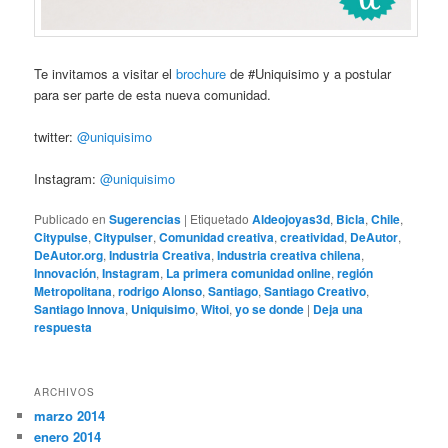
Te invitamos a visitar el
brochure
de #Uniquisimo y a postular
para ser parte de esta nueva comunidad.
twitter:
@uniquisimo
Instagram:
@uniquisimo
Publicado en
Sugerencias
|
Etiquetado
Aldeojoyas3d
,
Bicla
,
Chile
,
Citypulse
,
Citypulser
,
Comunidad creativa
,
creatividad
,
DeAutor
,
DeAutor.org
,
Industria Creativa
,
Industria creativa chilena
,
Innovación
,
Instagram
,
La primera comunidad online
,
región
Metropolitana
,
rodrigo Alonso
,
Santiago
,
Santiago Creativo
,
Santiago Innova
,
Uniquisimo
,
Witoi
,
yo se donde
|
Deja una
respuesta
ARCHIVOS
marzo 2014
enero 2014