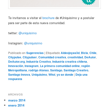
Te invitamos a visitar el
brochure
de #Uniquisimo y a postular
para ser parte de esta nueva comunidad.
twitter:
@uniquisimo
Instagram:
@uniquisimo
Publicado en
Sugerencias
|
Etiquetado
Aldeojoyas3d
,
Bicla
,
Chile
,
Citypulse
,
Citypulser
,
Comunidad creativa
,
creatividad
,
DeAutor
,
DeAutor.org
,
Industria Creativa
,
Industria creativa chilena
,
Innovación
,
Instagram
,
La primera comunidad online
,
región
Metropolitana
,
rodrigo Alonso
,
Santiago
,
Santiago Creativo
,
Santiago Innova
,
Uniquisimo
,
Witoi
,
yo se donde
|
Deja una
respuesta
ARCHIVOS
marzo 2014
enero 2014