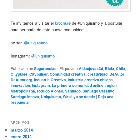
Te invitamos a visitar el
brochure
de #Uniquisimo y a postular
para ser parte de esta nueva comunidad.
twitter:
@uniquisimo
Instagram:
@uniquisimo
Publicado en
Sugerencias
|
Etiquetado
Aldeojoyas3d
,
Bicla
,
Chile
,
Citypulse
,
Citypulser
,
Comunidad creativa
,
creatividad
,
DeAutor
,
DeAutor.org
,
Industria Creativa
,
Industria creativa chilena
,
Innovación
,
Instagram
,
La primera comunidad online
,
región
Metropolitana
,
rodrigo Alonso
,
Santiago
,
Santiago Creativo
,
Santiago Innova
,
Uniquisimo
,
Witoi
,
yo se donde
|
Deja una
respuesta
ARCHIVOS
marzo 2014
enero 2014