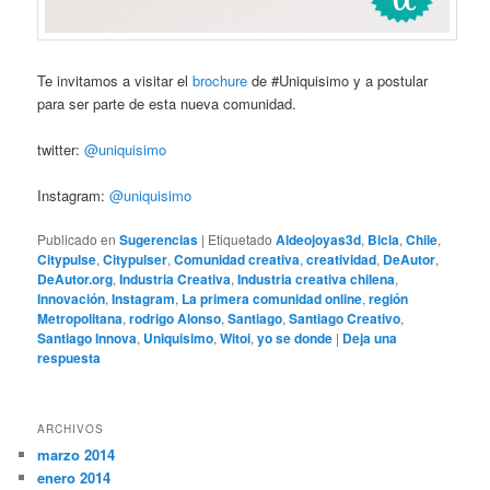
Te invitamos a visitar el
brochure
de #Uniquisimo y a postular
para ser parte de esta nueva comunidad.
twitter:
@uniquisimo
Instagram:
@uniquisimo
Publicado en
Sugerencias
|
Etiquetado
Aldeojoyas3d
,
Bicla
,
Chile
,
Citypulse
,
Citypulser
,
Comunidad creativa
,
creatividad
,
DeAutor
,
DeAutor.org
,
Industria Creativa
,
Industria creativa chilena
,
Innovación
,
Instagram
,
La primera comunidad online
,
región
Metropolitana
,
rodrigo Alonso
,
Santiago
,
Santiago Creativo
,
Santiago Innova
,
Uniquisimo
,
Witoi
,
yo se donde
|
Deja una
respuesta
ARCHIVOS
marzo 2014
enero 2014