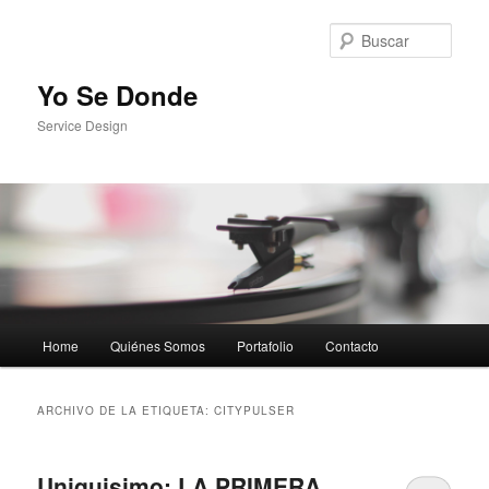
Busc
Yo Se Donde
Service Design
Menú principal
Home
Quiénes Somos
Portafolio
Contacto
Ir al contenido principal
Ir al contenido secundario
ARCHIVO DE LA ETIQUETA:
CITYPULSER
Uniquisimo: LA PRIMERA