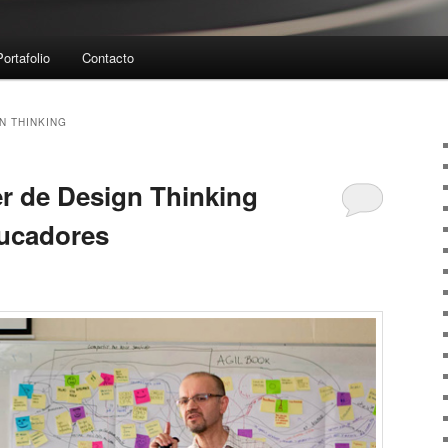
Portafolio
Contacto
N THINKING
er de Design Thinking
ducadores