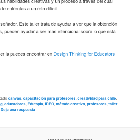
sus habilidades creativas y un proceso a través del cual
 enfrentas a un reto difícil.
señador. Este taller trata de ayudar a ver que la obtención
 pueden ayudar a ser más intencional sobre lo que está
ller la puedes encontrar en
Design Thinking for Educators
tado
canvas
,
capacitación para profesores
,
creatividad para chile
,
ng
,
educadores
,
Edutopia
,
IDEO
,
método creativo
,
profesores
,
taller
|
Deja una respuesta