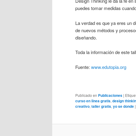
Design Thinking le da la fe en 
puedes tomar medidas cuando te
La verdad es que ya eres un di
de nuevos métodos y procesos,
diseñando.
Toda la información de este ta
Fuente:
www.edutopia.org
Publicado en
Publicaciones
|
Etique
curso en línea gratis
,
design thinki
creativo
,
taller gratis
,
yo se donde