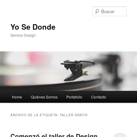
Busc
Yo Se Donde
Service Design
Menú principal
Home
Quiénes Somos
Portafolio
Contacto
Ir al contenido principal
Ir al contenido secundario
ARCHIVO DE LA ETIQUETA:
TALLER GRATIS
Comenzó el taller de Design